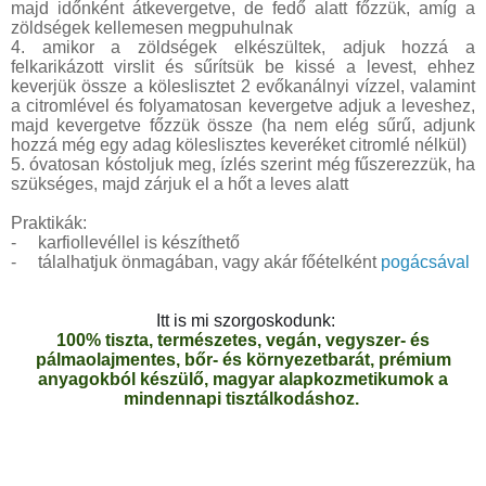
majd időnként átkevergetve, de fedő alatt főzzük, amíg a
zöldségek kellemesen megpuhulnak
4. amikor a zöldségek elkészültek, adjuk hozzá a
felkarikázott virslit és sűrítsük be kissé a levest, ehhez
keverjük össze a köleslisztet 2 evőkanálnyi vízzel, valamint
a citromlével és folyamatosan kevergetve adjuk a leveshez,
majd kevergetve főzzük össze (ha nem elég sűrű, adjunk
hozzá még egy adag köleslisztes keveréket citromlé nélkül)
5. óvatosan kóstoljuk meg, ízlés szerint még fűszerezzük, ha
szükséges, majd zárjuk el a hőt a leves alatt
Praktikák:
-
karfiollevéllel is készíthető
-
tálalhatjuk önmagában, vagy akár főételként
pogácsával
Itt is mi szorgoskodunk:
100% tiszta, természetes, vegán, vegyszer- és
pálmaolajmentes, bőr- és környezetbarát, prémium
anyagokból készülő, magyar alapkozmetikumok a
mindennapi tisztálkodáshoz.