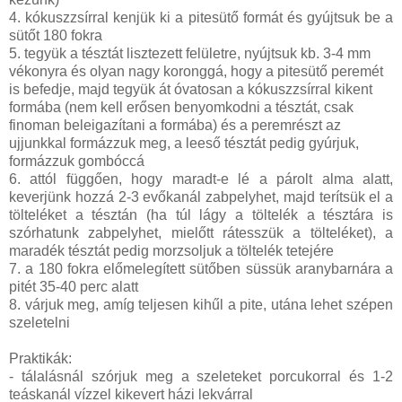
4. kókuszzsírral kenjük ki a pitesütő formát és gyújtsuk be a
sütőt 180 fokra
5. tegyük a tésztát lisztezett felületre, nyújtsuk kb. 3-4 mm
vékonyra és olyan nagy koronggá, hogy a pitesütő peremét
is befedje, majd tegyük át óvatosan a kókuszzsírral kikent
formába (nem kell erősen benyomkodni a tésztát, csak
finoman beleigazítani a formába) és a peremrészt az
ujjunkkal formázzuk meg, a leeső tésztát pedig gyúrjuk,
formázzuk gombóccá
6. attól függően, hogy maradt-e lé a párolt alma alatt,
keverjünk hozzá 2-3 evőkanál zabpelyhet, majd terítsük el a
tölteléket a tésztán (ha túl lágy a töltelék a tésztára is
szórhatunk zabpelyhet, mielőtt rátesszük a tölteléket), a
maradék tésztát pedig morzsoljuk a töltelék tetejére
7. a 180 fokra előmelegített sütőben süssük aranybarnára a
pitét 35-40 perc alatt
8. várjuk meg, amíg teljesen kihűl a pite, utána lehet szépen
szeletelni
Praktikák:
- tálalásnál szórjuk meg a szeleteket porcukorral és 1-2
teáskanál vízzel kikevert házi lekvárral