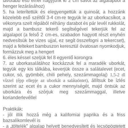
távolabb eső élnél hagyjunk ki 2 cm sávot az algalapból a
henger lezárásához)
5. ha leterítettük és elegyengettük a quinoát, a hozzánk
közelebb eső széltől 3-4 cm-re tegyük le az uborkacsíkot, a
vékonyra szelt répából néhány darabot és pár levél rukkolát,
majd a bambusz tekerő segítségével tekerjük fel az
algalapot (a felső 2 cm-es, szabadon hagyott részt enyhén
nedvesítsük be vizes ujjal, ez segít összefogni a tekercset),
majd a feltekert bambuszon keresztül óvatosan nyomkodjuk,
formázzuk meg a hengert
6. éles késsel szeljük fel 8 egyenlő korongra
7. az uborkasalátához kockázzuk fel a maradék uborkát,
tegyük egy kis tálkába, keverjük össze a salátalevet (ecet,
cukor, só, gyömbér, chili pehely, szezámmagolaj)
1,5-2 dl
vízzel (épp ellepje az uborkát a salátaöntet)
, állítsuk be ízlés
szerint az ecet és a cukor mennyiségét, majd öntsük az
uborkára és szórjuk meg szezámmaggal, illetve
korianderlevéllel
Praktikák:
- jól illik hozzá még a kaliforniai paprika és a friss
bazsalikomlevél is
- a „töltelék” algalap helyett benedvesített és lecsöpögtetett