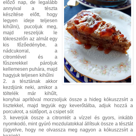
előző nap, de legalább
annyival a tészta
készítése előtt, hogy
legyen ideje teljesen
kihűlni), pucoljuk meg,
majd reszeljük le
tökreszelőn az almát egy
kis főzőedénybe, a
nádcukorral, a
citromlével és a
fűszerekkel pároljuk
kellemesen puhára, majd
hagyjuk teljesen kihűlni
2. a tésztának akkor
kezdjünk neki, amikor a
töltelék már kihűlt,
konyhai aprítóval morzsoljuk össze a hideg kókuszzsírt a
lisztekkel, majd tegyük egy keverőtálba, adjuk hozzá a
porcukrot, a sütőport, a csipet sót
3. keverjük össze a citromlét a vízzel és gyors, inkább
nyomkodó, mint gyúró mozdulatokkal állítsuk össze a tésztát
(ügyelve, hogy ne olvassza meg nagyon a kókuszzsírt a
kezünk)