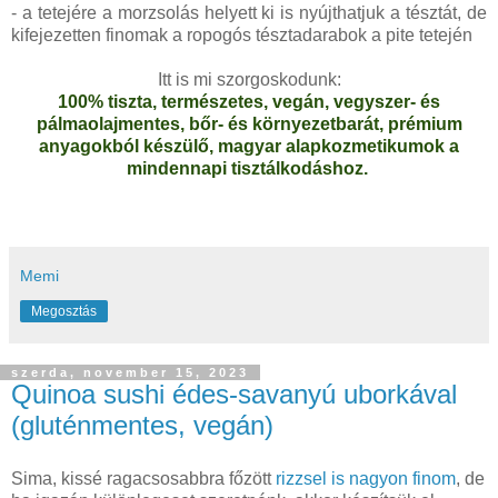
- a tetejére a morzsolás helyett ki is nyújthatjuk a tésztát, de
kifejezetten finomak a ropogós tésztadarabok a pite tetején
Itt is mi szorgoskodunk:
100% tiszta, természetes, vegán, vegyszer- és
pálmaolajmentes, bőr- és környezetbarát, prémium
anyagokból készülő, magyar alapkozmetikumok a
mindennapi tisztálkodáshoz.
Memi
Megosztás
szerda, november 15, 2023
Quinoa sushi édes-savanyú uborkával
(gluténmentes, vegán)
Sima, kissé ragacsosabbra főzött
rizzsel is nagyon finom
, de