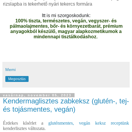
rizslapba is tekerhető nyári tekercs formára
Itt is mi szorgoskodunk:
100% tiszta, természetes, vegán, vegyszer- és
pálmaolajmentes, bőr- és környezetbarát, prémium
anyagokból készülő, magyar alapkozmetikumok a
mindennapi tisztálkodáshoz.
Memi
Megosztás
vasárnap, november 05, 2023
Kendermaglisztes zabkeksz (glutén-, tej-
és tojásmentes, vegán)
Érdekes kísérlet a
gluténmentes, vegán keksz receptünk
kenderlisztes változata.