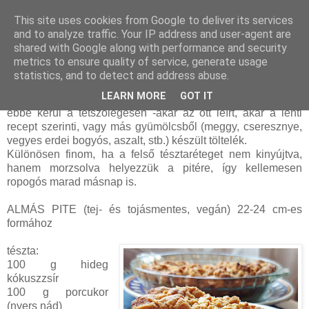
This site uses cookies from Google to deliver its services
and to analyze traffic. Your IP address and user-agent are
shared with Google along with performance and security
szombat, november 18, 2023
metrics to ensure quality of service, generate usage
Almás pite (tej- és tojásmentes, vegán)
statistics, and to detect and address abuse.
LEARN MORE
GOT IT
Az
aszalt gyümölcsös kosárka (mince pie) tésztája
az alap,
ebbe kerül a tetszőlegesen -akár az ott leírt, akár a lenti
recept szerinti, vagy más gyümölcsből (meggy, cseresznye,
vegyes erdei bogyós, aszalt, stb.) készült töltelék.
Különösen finom, ha a felső tésztaréteget nem kinyújtva,
hanem morzsolva helyezzük a pitére, így kellemesen
ropogós marad másnap is.
ALMÁS PITE (tej- és tojásmentes, vegán) 22-24 cm-es
formához
tészta:
100 g hideg
kókuszzsír
100 g porcukor
(nyers nád)