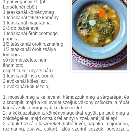
1 pár vegán virsli (pl.
borsófehérjéből)
1 teáskanál köménymag
1 teáskanál fekete kömény
1 teáskanál majoránna
2-3 db babérlevél
1 teáskanál őrölt csemege
paprika
1/2 teáskanál őrölt rozmaring
1/2 teáskanál őrölt zsálya
tört bors
só (természetes, nem
finomított)
csipet cukor (nyers nád)
1 teáskanál friss citromlé
2 evőkanál kölesliszt
1 evőkanál kókuszolaj
1. mossuk meg a kellevelet, hámozzuk meg a sárgarépát és
a krumplit, majd a kellevelet szeljük vékony csíkokra, a répát
karikázzuk, a burgonyát kockázzuk fel
2. a kókuszolajon a köménymagokkal együtt pirítsuk meg a
zöldségeket, majd öntsük fel annyi vízzel, ami jól ellepi
3. adjuk hozzá a fűszereket (babérlevél, paprika, majoránna,
rozmaring, zsálya, cukor), ízlés szerint sózzuk, borsozzuk,