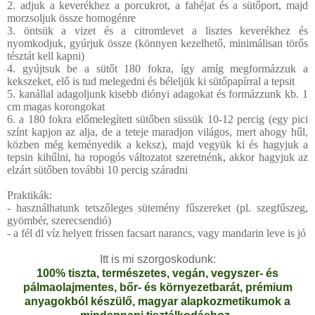
2. adjuk a keverékhez a porcukrot, a fahéjat és a sütőport, majd
morzsoljuk össze homogénre
3. öntsük a vizet és a citromlevet a lisztes keverékhez és
nyomkodjuk, gyúrjuk össze (könnyen kezelhető, minimálisan törős
tésztát kell kapni)
4. gyújtsuk be a sütőt 180 fokra, így amíg megformázzuk a
kekszeket, elő is tud melegedni és béleljük ki sütőpapírral a tepsit
5. kanállal adagoljunk kisebb diónyi adagokat és formázzunk kb. 1
cm magas korongokat
6. a 180 fokra előmelegített sütőben süssük 10-12 percig (egy pici
színt kapjon az alja, de a teteje maradjon világos, mert ahogy hűl,
közben még keményedik a keksz), majd vegyük ki és hagyjuk a
tepsin kihűlni, ha ropogós változatot szeretnénk, akkor hagyjuk az
elzárt sütőben további 10 percig száradni
Praktikák:
- használhatunk tetszőleges sütemény fűszereket (pl. szegfűszeg,
gyömbér, szerecsendió)
- a fél dl víz helyett frissen facsart narancs, vagy mandarin leve is jó
Itt is mi szorgoskodunk:
100% tiszta, természetes, vegán, vegyszer- és
pálmaolajmentes, bőr- és környezetbarát, prémium
anyagokból készülő, magyar alapkozmetikumok a