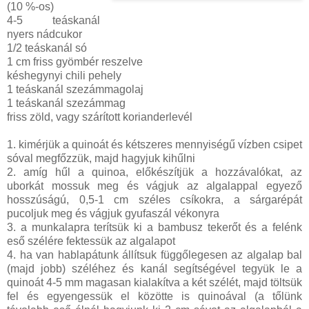
(10 %-os)
4-5 teáskanál
nyers nádcukor
1/2 teáskanál só
1 cm friss gyömbér reszelve
késhegynyi chili pehely
1 teáskanál szezámmagolaj
1 teáskanál szezámmag
friss zöld, vagy szárított korianderlevél
1. kimérjük a quinoát és kétszeres mennyiségű vízben csipet
sóval megfőzzük, majd hagyjuk kihűlni
2. amíg hűl a quinoa, előkészítjük a hozzávalókat, az
uborkát mossuk meg és vágjuk az algalappal egyező
hosszúságú, 0,5-1 cm széles csíkokra, a sárgarépát
pucoljuk meg és vágjuk gyufaszál vékonyra
3. a munkalapra terítsük ki a bambusz tekerőt és a felénk
eső szélére fektessük az algalapot
4. ha van hablapátunk állítsuk függőlegesen az algalap bal
(majd jobb) széléhez és kanál segítségével tegyük le a
quinoát 4-5 mm magasan kialakítva a két szélét, majd töltsük
fel és egyengessük el közötte is quinoával (a tőlünk