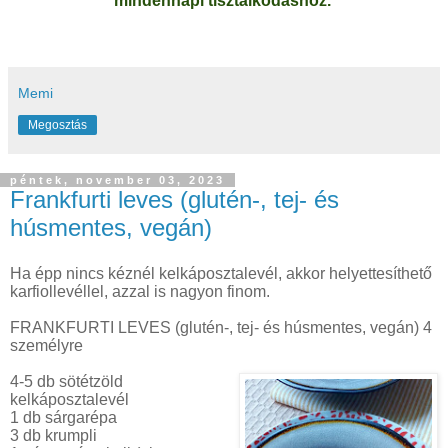
mindennapi tisztálkodáshoz.
Memi
Megosztás
péntek, november 03, 2023
Frankfurti leves (glutén-, tej- és
húsmentes, vegán)
Ha épp nincs kéznél kelkáposztalevél, akkor helyettesíthető
karfiollevéllel, azzal is nagyon finom.
FRANKFURTI LEVES (glutén-, tej- és húsmentes, vegán) 4
személyre
4-5 db sötétzöld
kelkáposztalevél
1 db sárgarépa
3 db krumpli