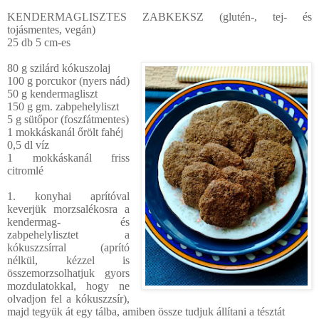
KENDERMAGLISZTES ZABKEKSZ (glutén-, tej- és
tojásmentes, vegán)
25 db 5 cm-es
80 g szilárd kókuszolaj
100 g porcukor (nyers nád)
50 g kendermagliszt
150 g gm. zabpehelyliszt
5 g sütőpor (foszfátmentes)
1 mokkáskanál őrölt fahéj
0,5 dl víz
1 mokkáskanál friss
citromlé
1. konyhai aprítóval
keverjük morzsalékosra a
kendermag- és
zabpehelylisztet a
kókuszzsírral (aprító
nélkül, kézzel is
összemorzsolhatjuk gyors
mozdulatokkal, hogy ne
olvadjon fel a kókuszzsír),
majd tegyük át egy tálba, amiben össze tudjuk állítani a tésztát