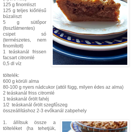
125 g finomliszt
125 g teljes kiőrlésű
búzaliszt
5 g sütőpor
(foszfátmentes)
csipet só
(természetes, nem
finomított)
1 teáskanál frissen
facsart citromlé
0,5 dl víz
töltelék:
600 g körüli alma
80-100 g nyers nádcukor (attól függ, milyen édes az alma)
2 teáskanál friss citromlé
1 teáskanál őrölt fahéj
1/2 teáskanál őrölt szegfűszeg
összeállításhoz 2-3 evőkanál zabpehely
1. állítsuk össze a
tölteléket (ha tehetjük,