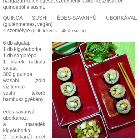
ha igazán különlegeset szeretnénk, akkor készítsük el
quinoából a sushit.
QUINOA SUSHI ÉDES-SAVANYÚ UBORKÁVAL
(gluténmentes, vegán)
4 személyre
(6 db tekercs – 48 db sushi)
6 db algalap
1 db kígyóuborka
1 db sárgarépa
1 marék rukkola
saláta
300 g quinoa
wasabi (zöld
vízitorma)
sushi tekerő
bambusz gyékény
édes-savanyú
uborkához:
a maradék
kígyóuborka
2 teáskanál ecet