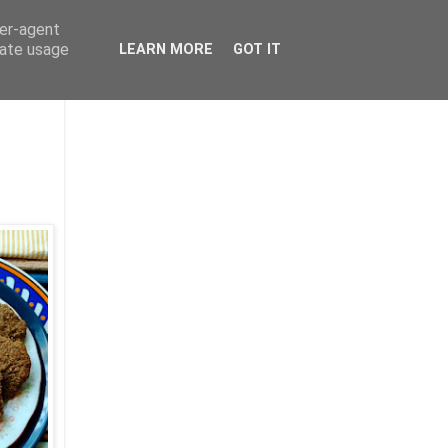
ser-agent
rate usage
LEARN MORE
GOT IT