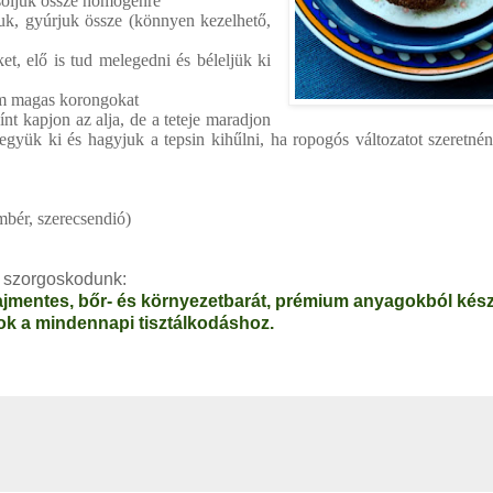
zsoljuk össze homogénre
juk, gyúrjuk össze (könnyen kezelhető,
t, elő is tud melegedni és béleljük ki
cm magas korongokat
ínt kapjon az alja, de a teteje maradjon
yük ki és hagyjuk a tepsin kihűlni, ha ropogós változatot szeretné
mbér, szerecsendió)
mi szorgoskodunk:
lajmentes, bőr- és környezetbarát, prémium anyagokból kész
k a mindennapi tisztálkodáshoz.