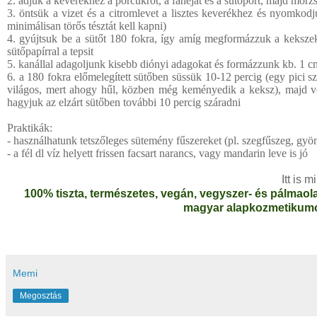
2. adjuk a keverékhez a porcukrot, a fahéjat és a sütőport, majd mor
3. öntsük a vizet és a citromlevet a lisztes keverékhez és nyomkod
minimálisan törős tésztát kell kapni)
4. gyújtsuk be a sütőt 180 fokra, így amíg megformázzuk a kekszeke
sütőpapírral a tepsit
5. kanállal adagoljunk kisebb diónyi adagokat és formázzunk kb. 1 
6. a 180 fokra előmelegített sütőben süssük 10-12 percig (egy pici sz
világos, mert ahogy hűl, közben még keményedik a keksz), majd veg
hagyjuk az elzárt sütőben további 10 percig száradni
Praktikák:
- használhatunk tetszőleges sütemény fűszereket (pl. szegfűszeg, gyö
- a fél dl víz helyett frissen facsart narancs, vagy mandarin leve is jó
Itt is 
100% tiszta, természetes, vegán, vegyszer- és pálmao
magyar alapkozmetikumo
Memi
Megosztás