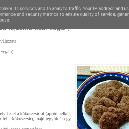
eliver its services and to analyze traffic. Your IP address and u
ormance and security metrics to ensure quality of service, gene
buse.
 és tojásmentes, vegán)
változata.
vegán)
lisztet a kókuszzsírral (aprító nélkül,
 fel a kókuszzsír), majd tegyük át egy