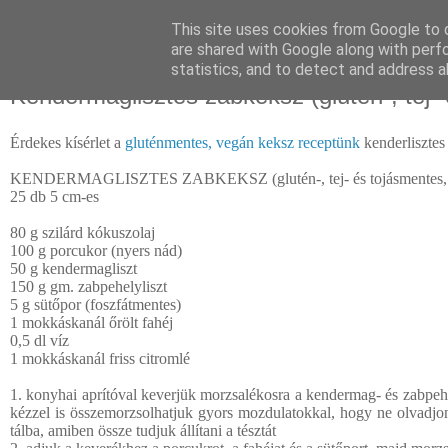
This site uses cookies from Google to d
are shared with Google along with perf
statistics, and to detect and address a
vasárnap, november 05, 2023
Kendermaglisztes zabkeksz (glutén-, tej-
Érdekes kísérlet a
gluténmentes, vegán keksz receptünk
kenderlisztes 
KENDERMAGLISZTES ZABKEKSZ (glutén-, tej- és tojásmentes, 
25 db 5 cm-es
80 g szilárd kókuszolaj
100 g porcukor (nyers nád)
50 g kendermagliszt
150 g gm. zabpehelyliszt
5 g sütőpor (foszfátmentes)
1 mokkáskanál őrölt fahéj
0,5 dl víz
1 mokkáskanál friss citromlé
1. konyhai aprítóval keverjük morzsalékosra a kendermag- és zabpehely
kézzel is összemorzsolhatjuk gyors mozdulatokkal, hogy ne olvadjon
tálba, amiben össze tudjuk állítani a tésztát