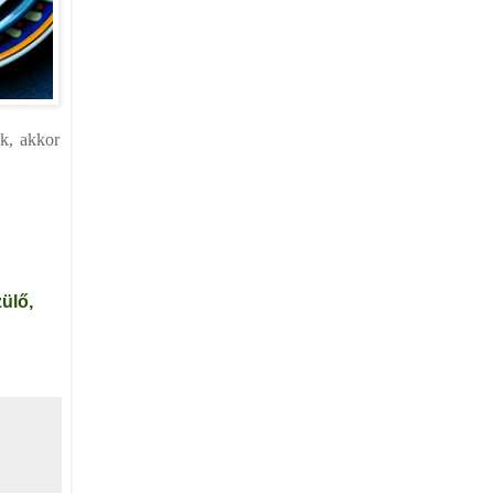
nk, akkor
ülő,