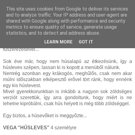
This site uses cookies from Google to deliver its services
and to analyze traffic. Your IP address and user-agent are
shared with Google along with performance and security
szombat, április 18, 2015
metrics to ensure quality of service, generate usage
Vega "húsleves"
statistics, and to detect and address abuse.
LEARN MORE
GOT IT
avagy zöldségleves a húsleves zöldségeiből,
fűszerezésével...
Sok éve már, hogy nem húsalapú az étkezésünk, így a
húsleves szépen, lassan ki is kopott a menüből nálunk.
Nemrég azonban egy krákogós, meghűlős, csak nem akar
múlni időszakban elképesztő erővel tört ránk, hogy ennénk
egy kis húslevest.
Mivel gyerekkorunkban is inkább a nagyon sok zöldséges
verziót szerettük, így arra gondoltunk, hogy miért is ne
lehetne kipróbálni, csak hús helyett is még több zöldséggel.
Egy biztos, a húsevőket is meggyőzte...
VEGA "HÚSLEVES"
4 személyre