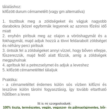
tálaláshoz:
kifőzött durum cérnametélt (vagy gm alternatíva)
1. tisztítsuk meg a zöldségeket és vágjuk nagyobb
darabokra (közel egyformák legyenek az azonos főzési idő
miatt
2. enyhén pirítsuk meg az olajon a vöröshagymát és a
fokhagymát, majd adjuk hozzá a tövvi feldarabolt zöldséget
és néhány perci pirítsuk
3. öntsük fel a zöldségeket annyi vízzel, hogy bőven ellepje,
fűszerezzük, majd fedő alatt főzzük, amíg a zöldségek
megpuhulnak
4. aprítsuk fel a petrezselymet és adjuk a leveshez
5. kifőzött cérnametélttel tálaljuk
Praktika:
- a cérnametéltet érdemes külön sós vízben kifőzni és
leszűrve külön tárolni fogyasztásig, így tovább eltartható
hűtőben a leves
Itt is mi szorgoskodunk:
100% tiszta, természetes, vegán, vegyszer- és pálmaolajmentes, bőr-