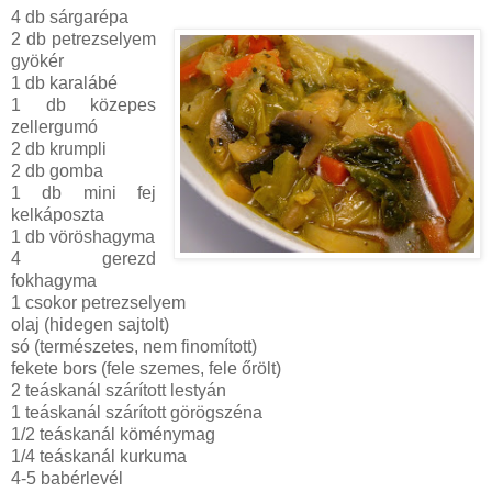
4 db sárgarépa
2 db petrezselyem
gyökér
1 db karalábé
1 db közepes
zellergumó
2 db krumpli
2 db gomba
1 db mini fej
kelkáposzta
1 db vöröshagyma
4 gerezd
fokhagyma
1 csokor petrezselyem
olaj (hidegen sajtolt)
só (természetes, nem finomított)
fekete bors (fele szemes, fele őrölt)
2 teáskanál szárított lestyán
1 teáskanál szárított görögszéna
1/2 teáskanál köménymag
1/4 teáskanál kurkuma
4-5 babérlevél