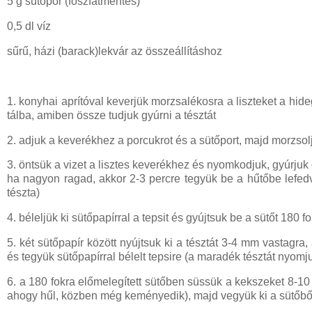
5 g sütőpor (foszfátmentes)
0,5 dl víz
sűrű, házi (barack)lekvár az összeállításhoz
1. konyhai aprítóval keverjük morzsalékosra a liszteket a hide
tálba, amiben össze tudjuk gyúrni a tésztát
2. adjuk a keverékhez a porcukrot és a sütőport, majd morzs
3. öntsük a vizet a lisztes keverékhez és nyomkodjuk, gyúrjuk 
ha nagyon ragad, akkor 2-3 percre tegyük be a hűtőbe lefedv
tészta)
4. béleljük ki sütőpapírral a tepsit és gyújtsuk be a sütőt 180 f
5. két sütőpapír között nyújtsuk ki a tésztát 3-4 mm vastagr
és tegyük sütőpapírral bélelt tepsire (a maradék tésztát nyomj
6. a 180 fokra előmelegített sütőben süssük a kekszeket 8-10 p
ahogy hűl, közben még keményedik), majd vegyük ki a sütőből 