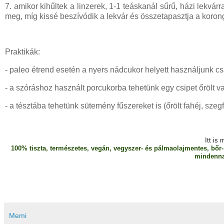
7. amikor kihűltek a linzerek, 1-1 teáskanál sűrű, házi lekvár
meg, míg kissé beszívódik a lekvár és összetapasztja a koron
Praktikák:
- paleo étrend esetén a nyers nádcukor helyett használjunk csak
- a szóráshoz használt porcukorba tehetünk egy csipet őrölt va
- a tésztába tehetünk sütemény fűszereket is (őrölt fahéj, sz
Itt is
100% tiszta, természetes, vegán, vegyszer- és pálmaolajmentes, bő
mindenna
Memi