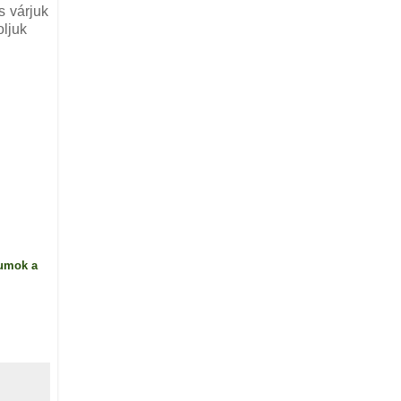
s várjuk
oljuk
kumok a