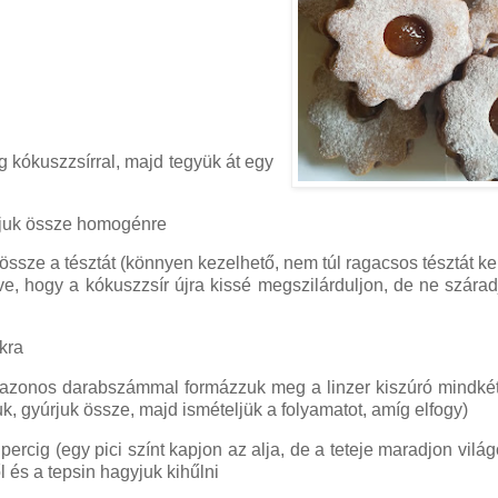
g kókuszzsírral, majd tegyük át egy
oljuk össze homogénre
össze a tésztát (könnyen kezelhető, nem túl ragacsos tésztát kel
e, hogy a kókuszzsír újra kissé megszilárduljon, de ne szárad
okra
a, azonos darabszámmal formázzuk meg a linzer kiszúró mindkét
uk, gyúrjuk össze, majd ismételjük a folyamatot, amíg elfogy)
ercig (egy pici színt kapjon az alja, de a teteje maradjon világ
és a tepsin hagyjuk kihűlni