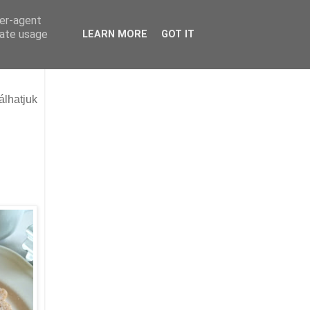
ser-agent
rate usage
LEARN MORE
GOT IT
álhatjuk