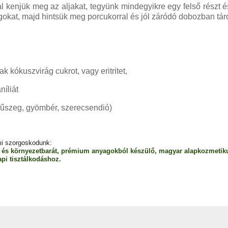
ral kenjük meg az aljakat, tegyünk mindegyikre egy felső részt é
gokat, majd hintsük meg porcukorral és jól záródó dobozban tár
 kókuszvirág cukrot, vagy eritritet,
níliát
egfűszeg, gyömbér, szerecsendió)
 mi szorgoskodunk:
r- és környezetbarát, prémium anyagokból készülő, magyar alapkozmeti
pi tisztálkodáshoz.