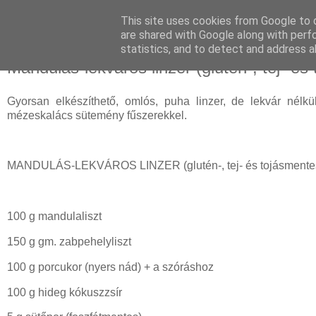
This site uses cookies from Google to d
are shared with Google along with perf
statistics, and to detect and address a
hétfő, november 21, 2022
Mandulás-lekváros linzer (glutén-, tej- é
Gyorsan elkészíthető, omlós, puha linzer, de lekvár nélkü
mézeskalács sütemény fűszerekkel.
MANDULÁS-LEKVÁROS LINZER (glutén-, tej- és tojásmentes, 
100 g mandulaliszt
150 g gm. zabpehelyliszt
100 g porcukor (nyers nád) + a szóráshoz
100 g hideg kókuszzsír