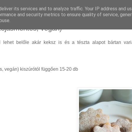
eliver its services and to analyze traffic. Your IP address and u
ormance and security metrics to ensure quality of service, gene
buse.
s tojásmentes, vegán)
l lehet belőle akár keksz is és a tészta alapot bártan vari
vegán) kiszúrótól függően 15-20 db