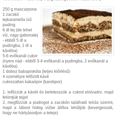
250 g mascarpone
1 zacskó
tejkaramella ízű
puding
6 dl tej (de lehet
víz, vagy gabonatej
- ebből 5 dl a
pudingba, 1 dl a
kávéba)
5-6 evőkanál cukor
(nyers nád - ebből 3-4 evőkanál a pudingba, 2 evőkanál a
kávéba)
1 doboz babapiskóta (teljes kiőrlésű)
4 személyre lefőzött kávé
cukrozatlan kakaópor (karobpor)
1. lefőzzük a kávét és beletesszük a cukrot elolvadni, majd
felöntjük tejjel
2. megfőzzük a pudingot a zacskón található leírás szerint,
majd a lábost hideg vízbe állítva lehűtjük (kevergessük,
hogy ne hártyásodjon a teteje)