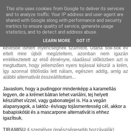
This site uses cookies from Google to deliver its services
and to analyze traffic. Your IP address and user-agent are
shared with Google along with performance and security
hétfő, szeptember 27, 2010
metrics to ensure quality of service, generate usage
Tiramisu (tojásmentes krémmel)
statistics, and to detect and address abuse.
LEARN MORE
GOT IT
Kb. 25 évvel ezelőtt ettem először tiramisut, ami akkor még
kevésbé ismert ínyencségnek számított. Utána sok-sok év
eltelt mire újból megízleltem, azonban nem igazán
emlékeztetett az első élményre, ráadásul időközben azt is
megtudtam, hogy jellemzően nyers tojással készül a krém,
így azonnal tiltólistás lett nálam, egészen addig, amíg az
alábbi alternatívát összeállítottam...
Javaslom, hogy a pudingpor mindenképp a karamellás 
legyen, de a krémet bátran lehet variálni, tej helyett 
készülhet vízzel, vagy gabonatejjel is. Ha a vegán 
alapanyagok, a laktóz- és/vagy tojásmentesség cél, akkor a 
babapiskótát és a mascarpone alternatívát is ehhez 
igazítsuk.
TIRAMISU
4 személyre (egészségesebb hozzávalók)