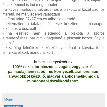
és a krémmel is tud még puhulni
- a kávés mártogatónak érdemes a piskótával közel azonos
méretű, de mély edényt választani
- a fenti adag 27x27 cm-es tálhoz elegendő
- jellemzően a tálalás előtti este készítem el, másnapra
tökéletesre összeáll
- ha esetleg nem elegendő a piskóta a szoros
elrendezéshez, pár mm kihagyható a piskóták között, úgy is
összeáll
- kizárólag felnőtteknek készülő verziónál a kávéba lehet
tenni kávélikőrt, mandulalikőrt
Itt is mi szorgoskodunk:
100% tiszta, természetes, vegán, vegyszer- és
pálmaolajmentes, bőr- és környezetbarát, prémium
anyagokból készülő, magyar alapkozmetikumok a
mindennapi tisztálkodáshoz.
Memi
Megosztás