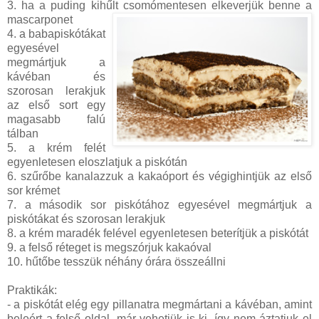
3. ha a puding kihűlt csomómentesen elkeverjük benne a
mascarponet
4. a babapiskótákat
egyesével
megmártjuk a
kávéban és
szorosan lerakjuk
az első sort egy
magasabb falú
tálban
5. a krém felét
egyenletesen eloszlatjuk a piskótán
6. szűrőbe kanalazzuk a kakaóport és végighintjük az első
sor krémet
7. a második sor piskótához egyesével megmártjuk a
piskótákat és szorosan lerakjuk
8. a krém maradék felével egyenletesen beterítjük a piskótát
9. a felső réteget is megszórjuk kakaóval
10. hűtőbe tesszük néhány órára összeállni
Praktikák:
- a piskótát elég egy pillanatra megmártani a kávéban, amint
beleért a felső oldal, már vehetjük is ki, így nem áztatjuk el