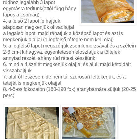
rúdhoz legalább 3 lapot
egymásra terítünk(attól függ hány
lapos a csomag)
4. a felső 2 lapot felhajtjuk,
alaposan megkenjük olivaolajjal
a legalsó lapot, majd ráhatjuk a középső lapot és azt is
megkenjük olajjal (a legfelső rétegre nem kell olaj)
5. a legfelső lapot megszórjuk zsemlemorzsával és a szélein
2-3 cm-t kihagyva, egyenletesen eloszlatjuk a töltelék
annyiad részét, ahány rúd rétest készítünk
6. mind a 4 szélét megkenjük olajjal és alul, majd kétoldalt
visszahajtjuk
7. alulról feszesen, de nem túl szorosan feltekerjük, és a
tetejét is megkenjük olajjal
8. 4-5-ös fokozaton (180-190 fok) aranybarnára sütjük (20-25
perc)