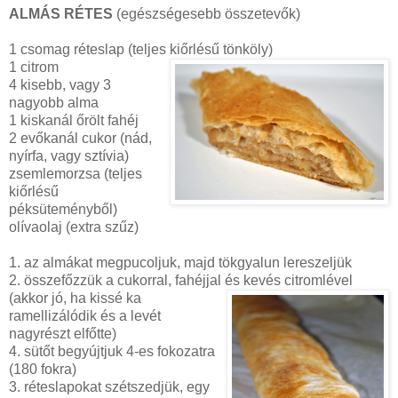
ALMÁS RÉTES
(egészségesebb összetevők)
1 csomag réteslap (teljes kiőrlésű tönköly)
1 citrom
4 kisebb, vagy 3
nagyobb alma
1 kiskanál őrölt fahéj
2 evőkanál cukor (nád,
nyírfa, vagy sztívia)
zsemlemorzsa (teljes
kiőrlésű
péksüteményből)
olívaolaj (extra szűz)
1. az almákat megpucoljuk, majd tökgyalun lereszeljük
2. összefőzzük a cukorral, fahéjjal és kevés citromlével
(akkor jó, ha kissé ka
ramellizálódik és a levét
nagyrészt elfőtte)
4. sütőt begyújtjuk 4-es fokozatra
(180 fokra)
3. réteslapokat szétszedjük, egy