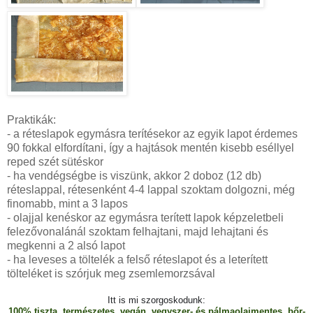
Praktikák:
- a réteslapok egymásra terítésekor az egyik lapot érdemes
90 fokkal elfordítani, így a hajtások mentén kisebb eséllyel
reped szét sütéskor
- ha vendégségbe is viszünk, akkor 2 doboz (12 db)
réteslappal, rétesenként 4-4 lappal szoktam dolgozni, még
finomabb, mint a 3 lapos
- olajjal kenéskor az egymásra terített lapok képzeletbeli
felezővonalánál szoktam felhajtani, majd lehajtani és
megkenni a 2 alsó lapot
- ha leveses a töltelék a felső réteslapot és a leterített
tölteléket is szórjuk meg zsemlemorzsával
Itt is mi szorgoskodunk:
100% tiszta, természetes, vegán, vegyszer- és pálmaolajmentes, bőr-