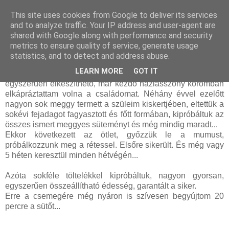
This site uses cookies from Google to deliver its services
and to analyze traffic. Your IP address and user-agent are
shared with Google along with performance and security
csütörtök, szeptember 09, 2010
metrics to ensure quality of service, generate usage
Almás rétes
statistics, and to detect and address abuse.
LEARN MORE
GOT IT
Ha korábban tudom, hogy ez a sütemény ennyire
egyszerűen elkészíthető, már kezdő háziasszony koromban
elkápráztattam volna a családomat. Néhány évvel ezelőtt
nagyon sok meggy termett a szüleim kiskertjében, eltettük a
sokévi fejadagot fagyasztott és főtt formában, kipróbáltuk az
összes ismert meggyes süteményt és még mindig maradt...
Ekkor következett az ötlet, győzzük le a mumust,
próbálkozzunk meg a rétessel. Elsőre sikerült. És még vagy
5 héten keresztül minden hétvégén...
Azóta sokféle töltelékkel kipróbáltuk, nagyon gyorsan,
egyszerűen összeállítható édesség, garantált a siker.
Erre a csemegére még nyáron is szívesen begyújtom 20
percre a sütőt...